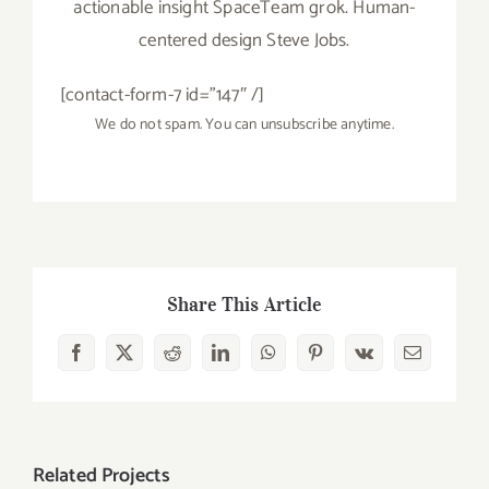
actionable insight SpaceTeam grok. Human-
centered design Steve Jobs.
[contact-form-7 id=”147″ /]
We do not spam. You can unsubscribe anytime.
Share This Article
Facebook
X
Reddit
LinkedIn
WhatsApp
Pinterest
Vk
Email
Related Projects