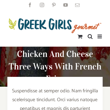
Skip
Facebook
Instagram
Pinterest
YouTube
Email
to
content
Chicken And Cheese
Three Ways With French
Fries
Suspendisse at semper odio. Nam fringilla
scelerisque tincidunt. Orci varius natoque
penatibus et magnis dis parturient