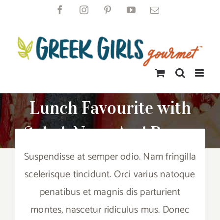
Skip
Facebook
Instagram
Pinterest
YouTube
Email
to
content
Lunch Favourite with
Salad, Naan And Beans
Suspendisse at semper odio. Nam fringilla
scelerisque tincidunt. Orci varius natoque
penatibus et magnis dis parturient
montes, nascetur ridiculus mus. Donec