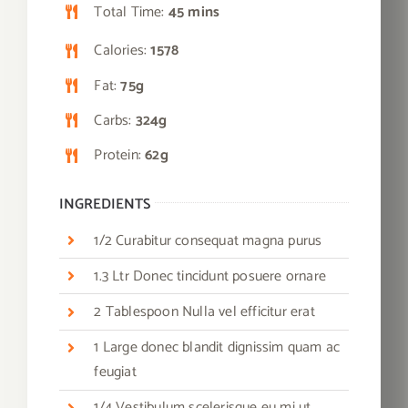
Total Time:
45 mins
Calories:
1578
Fat:
75g
Carbs:
324g
Protein:
62g
INGREDIENTS
1/2 Curabitur consequat magna purus
1.3 Ltr Donec tincidunt posuere ornare
2 Tablespoon Nulla vel efficitur erat
1 Large donec blandit dignissim quam ac
feugiat
1/4 Vestibulum scelerisque eu mi ut