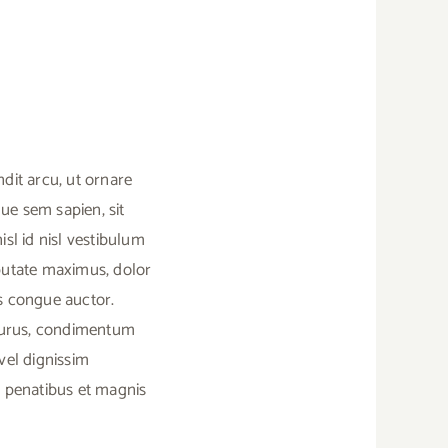
dit arcu, ut ornare
que sem sapien, sit
isl id nisl vestibulum
lputate maximus, dolor
us congue auctor.
 purus, condimentum
 vel dignissim
e penatibus et magnis