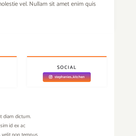
 molestie vel. Nullam sit amet enim quis
SOCIAL
stephanies_kitchen
at diam dictum.
sim id ex ac
us velit non tempus