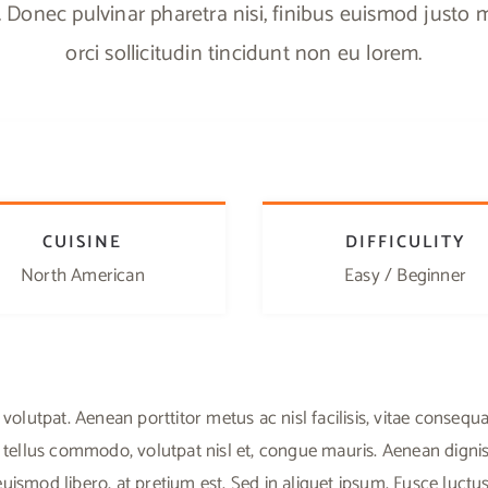
mi. Donec pulvinar pharetra nisi, finibus euismod justo
orci sollicitudin tincidunt non eu lorem.
CUISINE
DIFFICULITY
North American
Easy / Beginner
 volutpat. Aenean porttitor metus ac nisl facilisis, vitae consequ
 tellus commodo, volutpat nisl et, congue mauris. Aenean dignis
e euismod libero, at pretium est. Sed in aliquet ipsum. Fusce luct