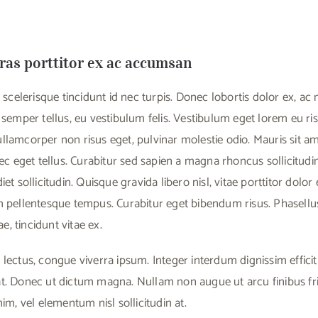
as porttitor ex ac accumsan
or scelerisque tincidunt id nec turpis. Donec lobortis dolor ex, 
 semper tellus, eu vestibulum felis. Vestibulum eget lorem eu ris
llamcorper non risus eget, pulvinar molestie odio. Mauris sit am
nec eget tellus. Curabitur sed sapien a magna rhoncus sollicitudin
et sollicitudin. Quisque gravida libero nisl, vitae porttitor dolor e
m pellentesque tempus. Curabitur eget bibendum risus. Phasellu
, tincidunt vitae ex.
 lectus, congue viverra ipsum. Integer interdum dignissim effic
t. Donec ut dictum magna. Nullam non augue ut arcu finibus fring
nim, vel elementum nisl sollicitudin at.