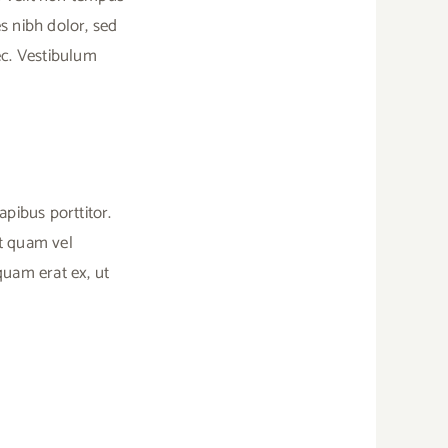
es nibh dolor, sed
ec. Vestibulum
apibus porttitor.
et quam vel
quam erat ex, ut