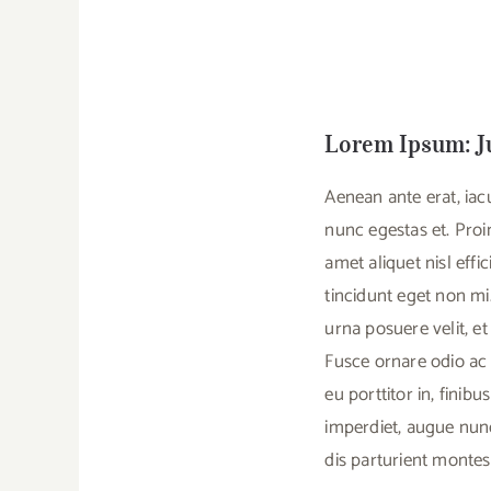
Lorem Ipsum: J
Aenean ante erat, iac
nunc egestas et. Proin
amet aliquet nisl effi
tincidunt eget non mi
urna posuere velit, e
Fusce ornare odio ac 
eu porttitor in, finib
imperdiet, augue nunc
dis parturient montes