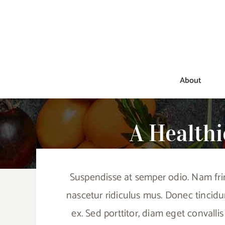
Skip
to
content
About
A Health
Suspendisse at semper odio. Nam frin
nascetur ridiculus mus. Donec tincidu
ex. Sed porttitor, diam eget convallis