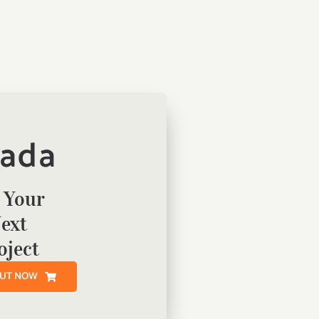
ada
 Your
ext
oject
OUT NOW